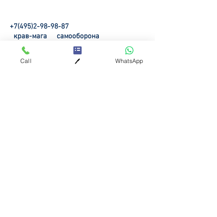
+7(495)2-98-98-87
крав-мага
самооборона
в Москве
© 2008 - 2026 Москва, Россия
Call
WhatsApp
🖊️
Техники защиты
ЗАЩИТА ОТ ТОПОРА
ЗАЩИТА ОТ ПАЛКИ
ЗАЩИТА ОТ НОЖА
ЗАЩИТА ОТ ПИСТОЛЕТА
ЗАЧЕТ НА ЭМБЛЕМУ
Крав-Мага Москва™