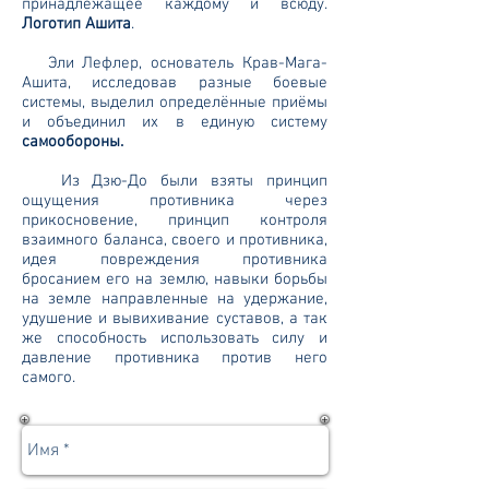
принадлежащее каждому и всюду.
Логотип Ашита
.
Эли Лефлер, основатель Крав-Мага-
Ашита, исследовав разные боевые
системы, выделил определённые приёмы
и объединил их в единую систему
самообороны
.
Из Дзю-До были взяты принцип
ощущения противника через
прикосновение, принцип контроля
взаимного баланса, своего и противника,
идея повреждения противника
бросанием его на землю, навыки борьбы
на земле направленные на удержание,
удушение и вывихивание суставов, а так
же способность использовать силу и
давление противника против него
самого.
Записаться | Задать вопрос