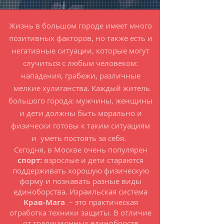
Жизнь в большом городе имеет много
позитивных факторов, но также есть и
негативные ситуации, которые могут
случиться с любым человеком:
нападения, грабежи, различные
мелкие хулиганства. Каждый житель
большого города: мужчины, женщины
и дети должны быть морально и
физически готовы к таким ситуациям
и уметь постоять за себя.
Сегодня, в Москве очень популярен
спорт
:
взрослые и дети стараются
поддерживать хорошую физическую
форму и познавать разные виды
единоборства. Израильская система
Крав-Мага
– это практическая
отработка техники защиты. В отличие
от традиционных единоборств