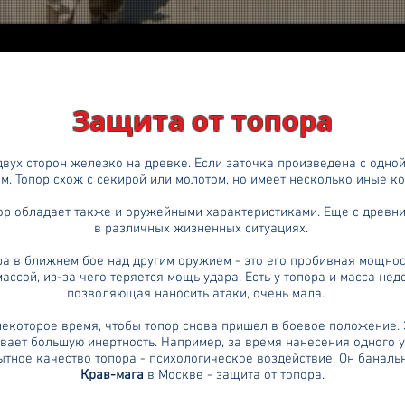
Защита от топора
вух сторон железко на древке. Если заточка произведена с одной
ом. Топор схож с секирой или молотом, но имеет несколько иные 
р обладает также и оружейными характеристиками. Еще с древни
в различных жизненных ситуациях.
в ближнем бое над другим оружием - это его пробивная мощност
ссой, из-за чего теряется мощь удара. Есть у топора и масса нед
позволяющая наносить атаки, очень мала.
некоторое время, чтобы топор снова пришел в боевое положение. Э
вает большую инертность. Например, за время нанесения одного 
ытное качество топора - психологическое воздействие. Он банальн
Крав-мага
в Москве - защита от топора.