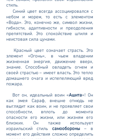
стиль.
Синий цвет всегда ассоциировался с
небом и морем, то есть с элементом
«Вода». Это, конечно же, символ жизни,
гибкости, адаптивности и преодоления
препятствий. Это спокойствие штиля и
неистовая сила цунами.
Красный цвет означает страсть. Это
элемент «Огонь», в чьем владении
жизненная энергия, движение вверх,
знание. Способный овладеть огнем и
своей страстью – имеет власть. Это тепло
домашнего очага и испепеляющий вред
пожара.
Вот он, идеальный воин «
Ашита
»! Он
как змея Сараф, внешне отнюдь не
выглядит как воин, и не проявляет свои
способности, вплоть до момента
опасности его жизни, или жизням его
близких. Он также использует
израильский стиль
самообороны
– в
момент его действия сложно определить