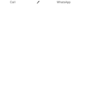
Call
WhatsApp
🖊️
Отправить
+7(495)2-98-98-87
крав-мага
самооборона
в Москве
© 2008 - 2026 Москва, Россия
Техники защиты
ЗАЩИТА ОТ ТОПОРА
ЗАЩИТА ОТ ПАЛКИ