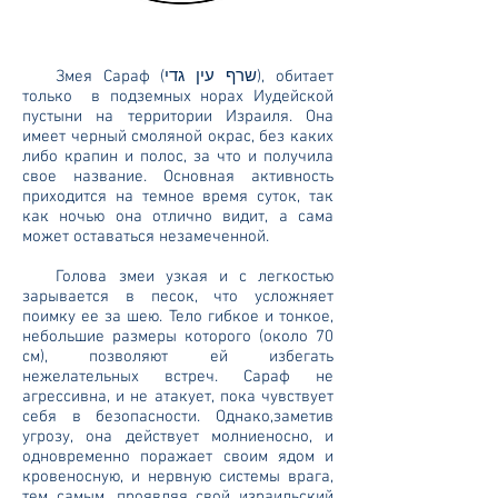
Змея Сараф (שרף עין גדי), обитает
только в подземных норах Иудейской
пустыни на территории Израиля. Она
имеет черный смоляной окрас, без каких
либо крапин и полос, за что и получила
свое название. Основная активность
приходится на темное время суток, так
как ночью она отлично видит, а сама
может оставаться незамеченной.
Голова змеи узкая и с легкостью
зарывается в песок, что усложняет
поимку ее за шею. Тело гибкое и тонкое,
небольшие размеры которого (около 70
см), позволяют ей избегать
нежелательных встреч. Сараф не
агрессивна, и не атакует, пока чувствует
себя в безопасности. Однако,заметив
угрозу, она действует молниеносно, и
одновременно поражает своим ядом и
кровеносную, и нервную системы врага,
тем самым, проявляя свой израильский