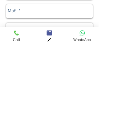
Call
WhatsApp
🖊️
Отправить
+7(495)2-98-98-87
крав-мага
самооборона