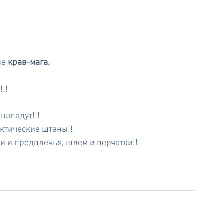
е 
крав-мага
.
!!
нападут!!! 
ктические штаны!!!
и и предплечья, шлем и перчатки!!!