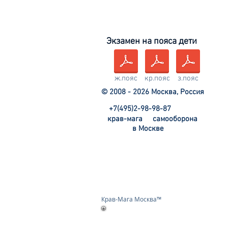
Экзамен на пояса дети
ж.пояс
кр.пояс
з.пояс
© 2008 - 2026 Москва, Россия
+7(495)2-98-98-87
крав-мага
самооборона
в Москве
Крав-Мага Москва™