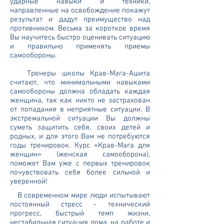
ударные навыки и техники,
направленные на освобождение покажут
результат и дадут преимущество над
противником. Весьма за короткое время
Вы научитесь быстро оценивать ситуацию
и правильно применять приемы
самообороны.
Тренеры школы Крав-Мага-Ашита
считают, что минимальными навыками
самообороны должна обладать каждая
женщина, так как никто не застрахован
от попадания в неприятные ситуации. В
экстремальной ситуации Вы должны
суметь защитить себя, своих детей и
родных, и для этого Вам не потребуются
годы тренировок. Курс «Крав-Мага для
женщин» (женская самооборона),
поможет Вам уже с первых тренировок
почувствовать себя более сильной и
уверенной!
В современном мире люди испытывают
постоянный стресс - технический
прогресс, быстрый темп жизни,
нестабильная ситуация дома, на работе и