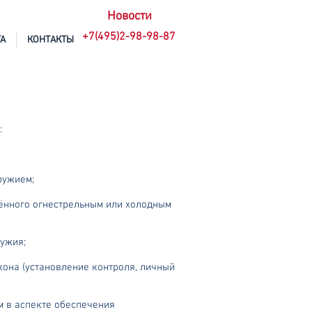
Новости
+7(495)2-98-98-87
А
КОНТАКТЫ
:
ружием;
ённого огнестрельным или холодным
ружия;
кона (установление контроля, личный
м в аспекте обеспечения