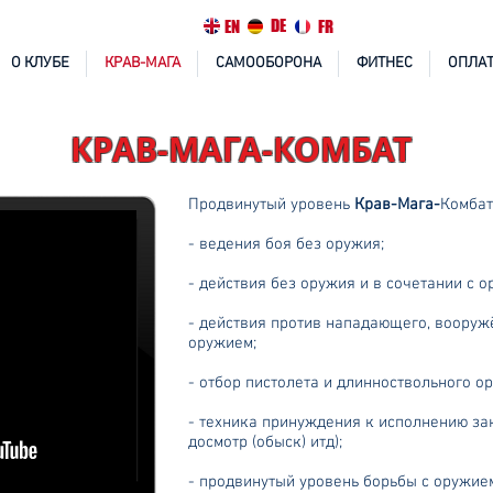
DE
EN
FR
О КЛУБЕ
КРАВ-МАГА
САМООБОРОНА
ФИТНЕС
ОПЛАТ
КРАВ-МАГА-КОМБАТ
Продвинутый уровень
Крав-Мага-
Комбат
- ведения боя без оружия;
- действия без оружия и в сочетании с о
- действия против нападающего, вооруж
оружием;
- отбор пистолета и длинноствольного о
- техника принуждения к исполнению за
досмотр (обыск) итд);
- продвинутый уровень борьбы с оружие