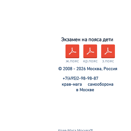
Экзамен на пояса дети
ж.пояс
кр.пояс
з.пояс
© 2008 - 2026 Москва, Россия
+7(495)2-98-98-87
крав-мага
самооборона
в Москве
Крав-Мага Москва™