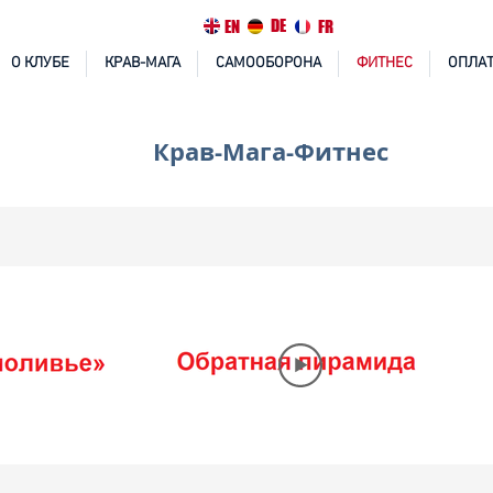
DE
EN
FR
О КЛУБЕ
КРАВ-МАГА
САМООБОРОНА
ФИТНЕС
ОПЛАТ
Крав-Мага-Фитнес
Это текст. Нажмите, чтобы
отредактировать и добавить что-
нибудь интересное.