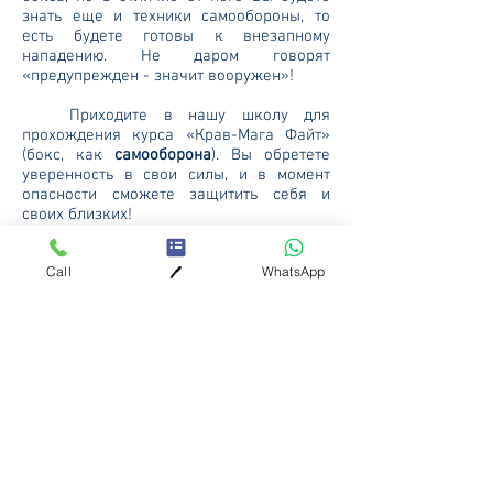
знать еще и техники самообороны, то
есть будете готовы к внезапному
нападению. Не даром говорят
«предупрежден - значит вооружен»!
Приходите в нашу школу для
прохождения курса «Крав-Мага Файт»
(бокс, как
самооборона
). Вы обретете
уверенность в свои силы, и в момент
опасности сможете защитить себя и
своих близких!
Call
WhatsApp
🖊️
Записаться | Задать вопрос